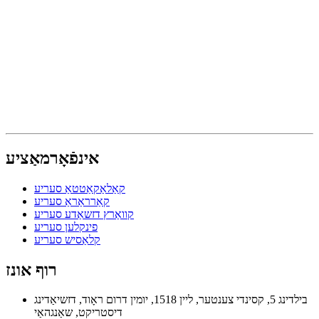
אינפֿאָרמאַציע
קאַלאַקאַטטאַ סעריע
קאַרראַראַ סעריע
קוואַרץ דזשאַדע סעריע
פינקלען סעריע
קלאַסיש סעריע
רוף אונז
בילדינג 5, קסינדי צענטער, ליין 1518, יומין דרום ראָוד, דזשיאַדינג
דיסטריקט, שאַנגהאַי