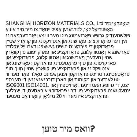
SHANGHAI HORIZON MATERIALS CO., Ltd
שאַנגהאַי מיר
זענען אַפיליייטאַד צו מיר.מיר איז אַ
מאַטעריאַל קאָו, לטד.
פולשטענדיק גרופּע פאַרנעמונג מיט מער ווי צען יאָר דערפאַרונג
אין דער פּראָדוקציע, פאָרשונג און אַנטוויקלונג פון קוואַרץ שטיין
פּראָדוקטן.די פירמע 'ס הויפּט געשעפט דערווייַל ינקלודז
פאָרשונג און אַנטוויקלונג, פּראָדוקציע און פארקויפונג פון קוואַרץ
שטיין טעלער; פאָרשונג און אַנטוויקלונג, פּראָדוקציע און
פארקויפונג פון טיף פּראַסעסינג פּראָדוקטן; פאָרשונג און
אַנטוויקלונג און פּראָדוקציע פון ​​קוואַרץ שטיין הויך-סוף
פּראַסעסינג ויסריכט.פּראָדוקטן זענען געזונט סאָלד פֿאַר מער ווי
60 לענדער און מקומות און האָבן דורכגעגאנגען די סע נסף
ISO9001 ISO14001. יצט, די גרופּע האט דינער, אַרויספירן און
ינטעליגענט פּראָדוקציע פון ​​דריי פּראָדוקציע באַסעס, די יערלעך
פּראָדוקציע איז מער ווי 20 מיליאָן קוואַדראַט מעטער.
וואס מיר טוען?