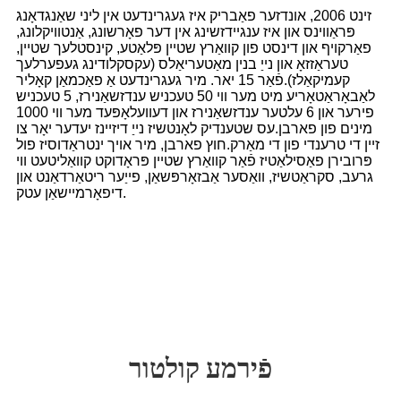
זינט 2006, אונדזער פאַבריק איז געגרינדעט אין ליני שאַנגדאָנג
פּראַווינס און איז ענגיידזשינג אין דער פאָרשונג, אַנטוויקלונג,
פאַרקויף און דינסט פון קוואַרץ שטיין פּלאַטע, קינסטלעך שטיין,
טעראַזזאָ און נייַ בנין מאַטעריאַלס (עקסקלודינג געפערלעך
קעמיקאַלז).פֿאַר 15 יאר. מיר געגרינדעט אַ פאַכמאַן קאָליר
לאַבאָראַטאָריע מיט מער ווי 50 טעכניש ענדזשאַנירז, 5 טעכניש
פירער און 6 עלטער ענדזשאַנירז און דעוועלאָפּעד מער ווי 1000
מינים פון פארבן.עס שטענדיק לאָנטשיז נייַ דיזיינז יעדער יאָר צו
זיין די טרענדי פון די מאַרק.חוץ פארבן, מיר אויך ינטראַדוסיז פול
פּרובירן פאַסילאַטיז פֿאַר קוואַרץ שטיין פּראָדוקט קוואַליטעט ווי
גרעב, סקראַטשיז, וואַסער אַבזאָרפּשאַן, פייַער ריטאַרדאַנט און
דיפאָרמיישאַן עטק.
פֿירמע קולטור