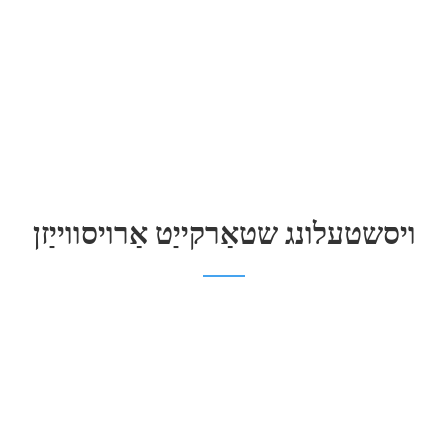
ויסשטעלונג שטאַרקייַט אַרויסווייַזן