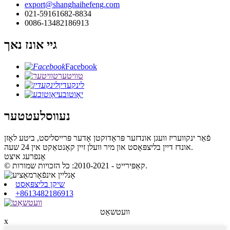
export@shanghaihefeng.com
021-59161682-8834
0086-13482186913
גיי אונז נאך
Facebook
טוויטער
לינקעדין
יאָוטובע
נעווסלעטטער
פֿאַר ינקוועריז וועגן אונדזער פּראָדוקטן אָדער פּרייסליסט, ביטע לאָזן
אונדז דיין בליצפּאָסט און מיר וועלן זיין קאָנטאַקט אין 24 שעה.
אָנפרעג איצט
© קאַפּירייט - 2010-2021: כל הזכויות שמורות.
שיקן בליצפּאָסט
+8613482186913
וועטשאַט
x