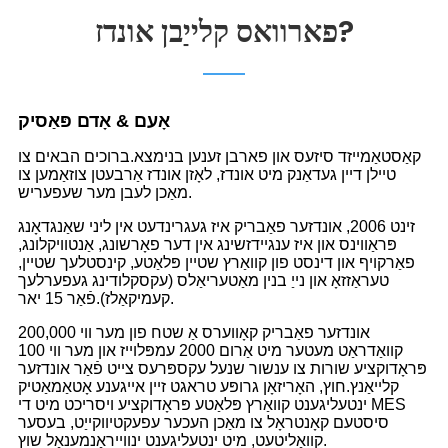
פארוואס קלייַבן אונדז?
אָעם & אָדם פּאַסיק
קאַסטאַמייזד סיזעס און פארבן זענען בנימצא.ברוכים הבאים צו
טיילן דיין געדאַנק מיט אונדז, לאָזן אונדז אַרבעטן צוזאַמען צו
מאַכן לעבן מער שעפעריש.
זינט 2006, אונדזער פאַבריק איז געגרינדעט אין ליני שאַנגדאָנג
פּראַווינס און איז ענגיידזשינג אין דער פאָרשונג, אַנטוויקלונג,
פאַרקויף און דינסט פון קוואַרץ שטיין פּלאַטע, קינסטלעך שטיין,
טעראַזזאָ און נייַ בנין מאַטעריאַלס (עקסקלודינג געפערלעך
קעמיקאַלז).פֿאַר 15 יאר.
אונדזער פאַבריק קאָווערס אַ שטח פון מער ווי 200,000
קוואַדראַט מעטער מיט אַרום 2000 עמפּלוייז און מער ווי 100
פּראָדוקציע שורות צו ענשור שנעל עקספּרעס צייט פֿאַר אונדזער
קלייאַנץ.חוץ, האָריזאָן גרופּע טראגט זיין אייגענע אָטאַמאַטיק
ינטעליגענט קוואַרץ פּלאַטע פּראָדוקציע ויסריכט מיט די MES
סיסטעם קאָנטראָל צו מאַכן העכער עפעקטיווקייַט, בעסער
קוואַליטעט, מיט ינטעליגענט ינווייראַנמענאַל שוץ.