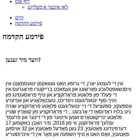
רוף אונז
לאז איבער א מעלדונג
היים
פֿירמע הקדמה
פֿירמע הקדמה
ווער מיר זענען?
אין די לעצטע יאָרן, די גרופּע האט געוואקסן ינוועסמאַנט אין
וויסנשאפטלעכע פאָרשונג און געמאכט ברייקטרו פּראָגרעס אין
די פעלד פון פּלאַטע פּראָדוקציע און טיף פּראַסעסינג פון
הויך-סוף ינטעליגענט ויסריכט, טעכנאָלאָגיע און אנדערע
אַספּעקץ, ספּעציעל די נייַ ינטעליגענט פּלאַטע פּראָדוקציע שורה
ניט בלויז ראַדוסאַז די אַרבעט. , די פּראָדוקציע פון ​​קוואַרץ שטיין
פּלאַטע ינדיקאַטאָרס זענען ווייַטער פון די דינער און פרעמד
ענלעך פּראָדוקטן. ווי פון 2018, מיר האָבן באקומען 17
דערפינדונג פּאַטענץ, 23 נוצן מאָדעל פּאַטענץ און 32 אויסזען
פּאַטענץ, וואָס האט אַ טיף השפּעה און פאָר אין די אינדוסטריע.