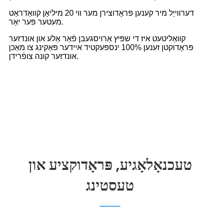
דערווייַל מיר קענען פּראָדוצירן מער ווי 20 מיליאָן קוואַדראַט
מעטער פּער יאָר.
קוואַליטעט איז די שפּיץ אַרויסגעבן פֿאַר אַלע און אונדזער
פּראָדוקטן זענען 100% ינספּעקטיד איידער פּאַקינג צו מאַכן
אונדזער קונה צופֿרידן.
טעכנאָלאָגיע, פּראָדוקציע און
טעסטינג