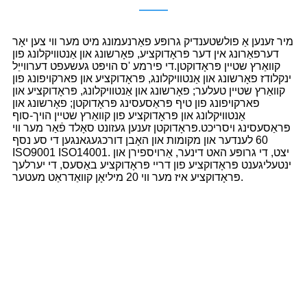
מיר זענען אַ פולשטענדיק גרופּע פאַרנעמונג מיט מער ווי צען יאָר
דערפאַרונג אין דער פּראָדוקציע, פאָרשונג און אַנטוויקלונג פון
קוואַרץ שטיין פּראָדוקטן.די פירמע 'ס הויפּט געשעפט דערווייַל
ינקלודז פאָרשונג און אַנטוויקלונג, פּראָדוקציע און פארקויפונג פון
קוואַרץ שטיין טעלער; פאָרשונג און אַנטוויקלונג, פּראָדוקציע און
פארקויפונג פון טיף פּראַסעסינג פּראָדוקטן; פאָרשונג און
אַנטוויקלונג און פּראָדוקציע פון ​​קוואַרץ שטיין הויך-סוף
פּראַסעסינג ויסריכט.פּראָדוקטן זענען געזונט סאָלד פֿאַר מער ווי
60 לענדער און מקומות און האָבן דורכגעגאנגען די סע נסף
ISO9001 ISO14001. יצט, די גרופּע האט דינער, אַרויספירן און
ינטעליגענט פּראָדוקציע פון ​​דריי פּראָדוקציע באַסעס, די יערלעך
פּראָדוקציע איז מער ווי 20 מיליאָן קוואַדראַט מעטער.