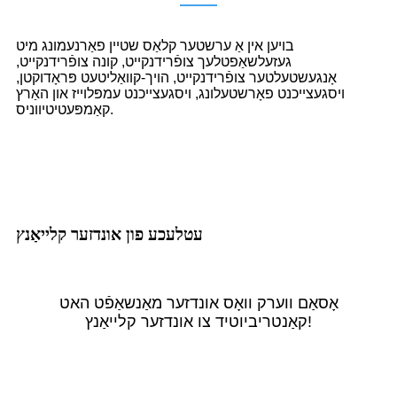
בויען אין אַ ערשטער קלאַס שטיין פאַרנעמונג מיט
געזעלשאַפטלעך צופֿרידנקייט, קונה צופֿרידנקייט,
אָנגעשטעלטער צופֿרידנקייט, הויך-קוואַליטעט פּראָדוקטן,
ויסגעצייכנט פאָרשטעלונג, ויסגעצייכנט עמפּלוייז און האַרץ
קאַמפּעטיטיווניס.
עטלעכע פון ​​אונדזער קלייאַנץ
אָסאַם ווערק וואָס אונדזער מאַנשאַפֿט האט
קאַנטריביוטיד צו אונדזער קלייאַנץ!