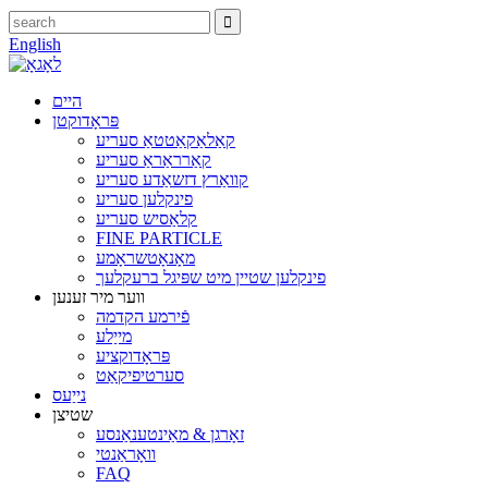
English
היים
פּראָדוקטן
קאַלאַקאַטטאַ סעריע
קאַרראַראַ סעריע
קוואַרץ דזשאַדע סעריע
פינקלען סעריע
קלאַסיש סעריע
FINE PARTICLE
מאָנאָטשראָמע
פינקלען שטיין מיט שפּיגל ברעקלעך
ווער מיר זענען
פֿירמע הקדמה
מייַלע
פּראָדוקציע
סערטיפיקאַט
נייַעס
שטיצן
זאָרגן & מאַינטענאַנסע
וואָראַנטי
FAQ